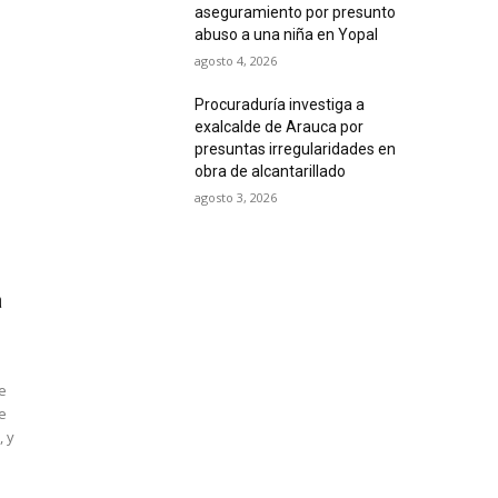
aseguramiento por presunto
abuso a una niña en Yopal
agosto 4, 2026
Procuraduría investiga a
exalcalde de Arauca por
presuntas irregularidades en
obra de alcantarillado
agosto 3, 2026
a
e
de
, y