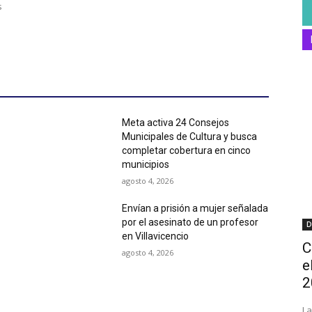
s
Meta activa 24 Consejos
Municipales de Cultura y busca
completar cobertura en cinco
municipios
agosto 4, 2026
Envían a prisión a mujer señalada
por el asesinato de un profesor
D
en Villavicencio
C
agosto 4, 2026
e
2
La