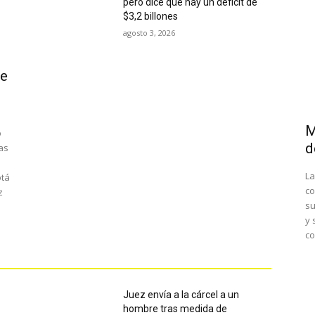
pero dice que hay un déficit de
$3,2 billones
agosto 3, 2026
ce
M
o
d
las
La
otá
co
z
su
y 
co
Juez envía a la cárcel a un
hombre tras medida de