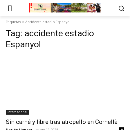
Etiquetas
Accidente estadio Espanyol
Tag:
accidente estadio
Espanyol
Internacional
Sin carné y libre tras atropello en Cornellà
Nación Llanera
-
mayo 17, 2025
0