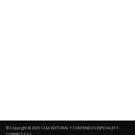
© Copyright ©️ 2025 CASA EDITORIAL Y CONTENIDOS ESPECIALES Y-
COMERCE S.A.S.