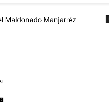
el Maldonado Manjarréz
ta
0