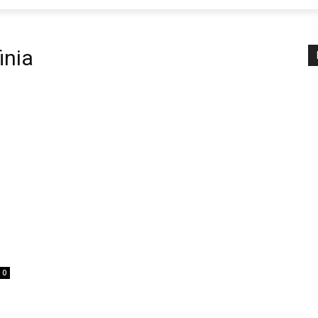
inia
0