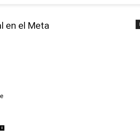
l en el Meta
le
0