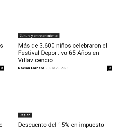
Cultura y entretenimiento
as
Más de 3.600 niños celebraron el
Festival Deportivo 65 Años en
Villavicencio
Nación Llanera
-
julio 29, 2025
0
0
Región
e
Descuento del 15% en impuesto