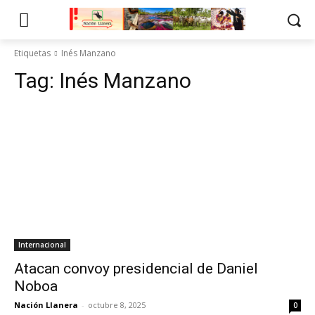
Etiquetas
Inés Manzano
Tag:
Inés Manzano
Internacional
Atacan convoy presidencial de Daniel
Noboa
Nación Llanera
-
octubre 8, 2025
0