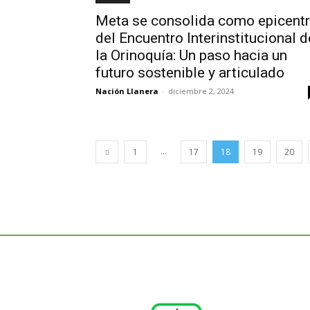
Meta se consolida como epicent
del Encuentro Interinstitucional d
la Orinoquía: Un paso hacia un
futuro sostenible y articulado
Nación Llanera
-
diciembre 2, 2024
...
1
17
18
19
20