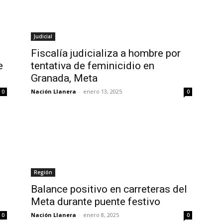
Judicial
Fiscalía judicializa a hombre por
e
tentativa de feminicidio en
Granada, Meta
Nación Llanera
-
enero 13, 2025
0
0
Región
Balance positivo en carreteras del
Meta durante puente festivo
Nación Llanera
-
enero 8, 2025
0
0