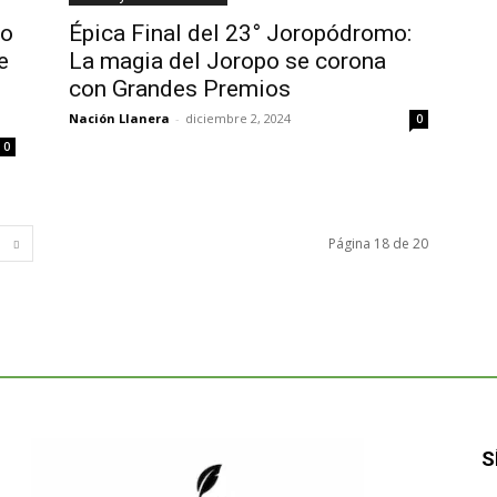
ro
Épica Final del 23° Joropódromo:
e
La magia del Joropo se corona
con Grandes Premios
Nación Llanera
-
diciembre 2, 2024
0
0
Página 18 de 20
S