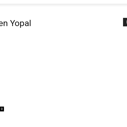
 en Yopal
0