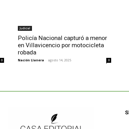
Judicial
Policía Nacional capturó a menor
en Villavicencio por motocicleta
robada
Nación Llanera
-
agosto 14, 2025
0
0
S