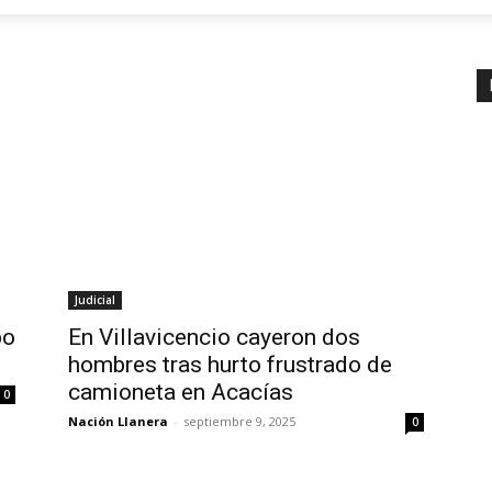
Judicial
bo
En Villavicencio cayeron dos
hombres tras hurto frustrado de
camioneta en Acacías
0
Nación Llanera
-
septiembre 9, 2025
0