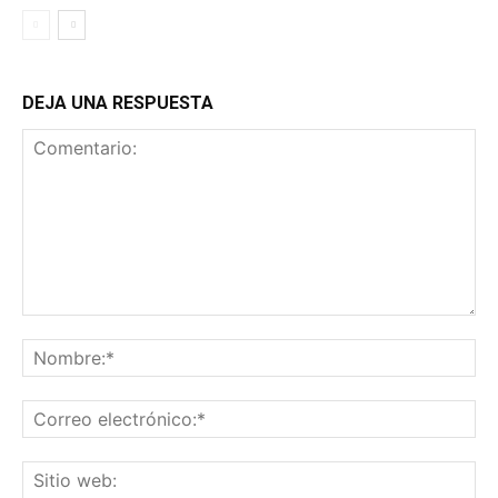
DEJA UNA RESPUESTA
Comentario:
No
Co
ele
Sit
we