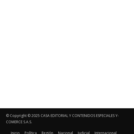
© Copyright ©️ 2025 CASA EDITORIAL Y CONTENIDOS ESPECIALES Y-
COMERCE S.A.S.
Inicio
Política
Región
Nacional
Judicial
Internacional