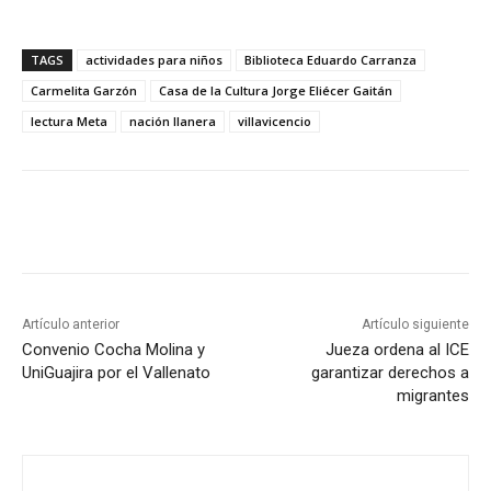
TAGS
actividades para niños
Biblioteca Eduardo Carranza
Carmelita Garzón
Casa de la Cultura Jorge Eliécer Gaitán
lectura Meta
nación llanera
villavicencio
Artículo anterior
Artículo siguiente
Convenio Cocha Molina y
Jueza ordena al ICE
UniGuajira por el Vallenato
garantizar derechos a
migrantes