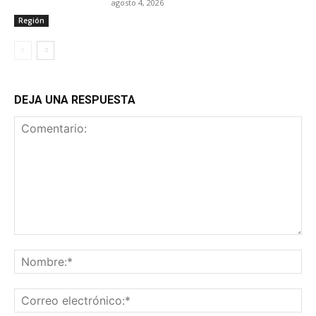
agosto 4, 2026
Región
DEJA UNA RESPUESTA
Comentario:
No
Co
ele