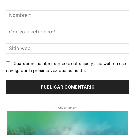
Comentario:
No
Co
ele
Sit
we
Guardar mi nombre, correo electrónico y sitio web en este
navegador la próxima vez que comente.
- Advertisment -