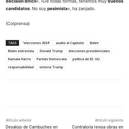
decisión difícil
«. «De todas formas, tenemos muy
buenos
candidatos
. No soy
pesimista
«, ha zanjado.
(Colprensa)
TAGS
"elecciones 2024"
asalto al Capitolio
Biden
Biden entrevista
Donald Trump
elecciones presidenciales
Kamala Harris
Partido Demócrata
política de EE. UU.
responsabilidad
victoria Trump
Artículo anterior
Artículo siguiente
Desalojo de Cambuches en
Contraloría revisa obras en