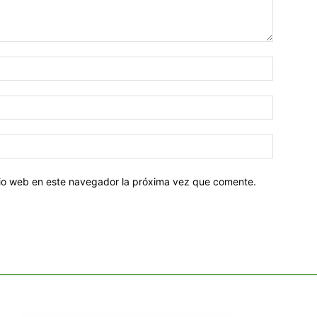
Nombre:
Correo
electróni
Sitio
web:
itio web en este navegador la próxima vez que comente.