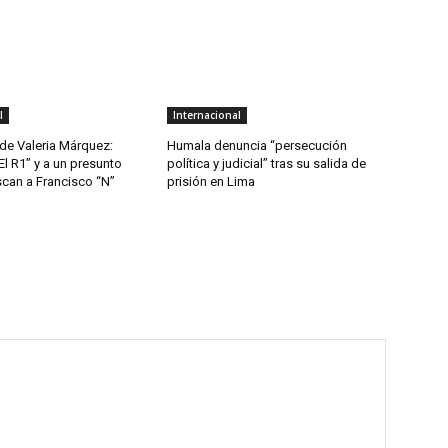
l
Internacional
de Valeria Márquez:
Humala denuncia “persecución
El R1” y a un presunto
política y judicial” tras su salida de
scan a Francisco “N”
prisión en Lima