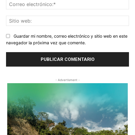
Co
ele
Sit
we
Guardar mi nombre, correo electrónico y sitio web en este
navegador la próxima vez que comente.
- Advertisment -