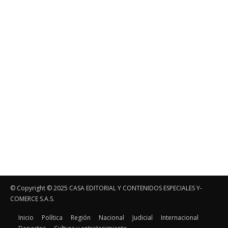
© Copyright ©️ 2025 CASA EDITORIAL Y CONTENIDOS ESPECIALES Y-
COMERCE S.A.S.
Inicio
Política
Región
Nacional
Judicial
Internacional