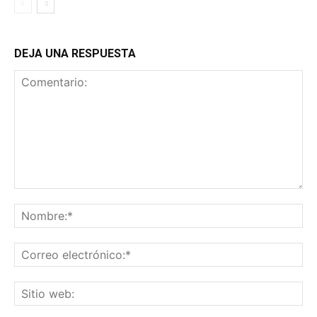
DEJA UNA RESPUESTA
Comentario:
No
Co
ele
Sit
we