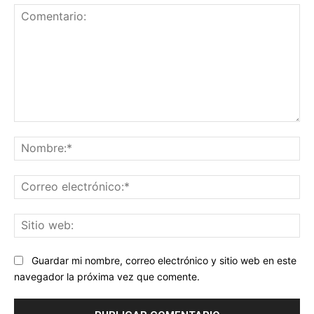
Comentario:
No
Co
ele
Sit
we
Guardar mi nombre, correo electrónico y sitio web en este
navegador la próxima vez que comente.