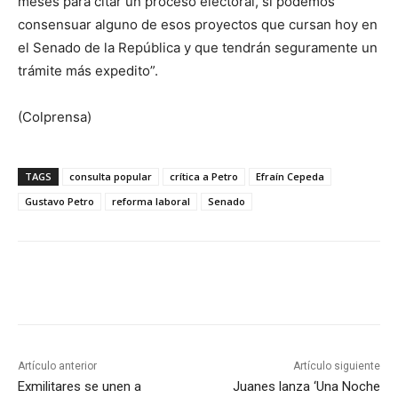
meses para citar un proceso electoral, si podemos
consensuar alguno de esos proyectos que cursan hoy en
el Senado de la República y que tendrán seguramente un
trámite más expedito”.
(Colprensa)
TAGS
consulta popular
crítica a Petro
Efraín Cepeda
Gustavo Petro
reforma laboral
Senado
Artículo anterior
Artículo siguiente
Exmilitares se unen a
Juanes lanza ‘Una Noche