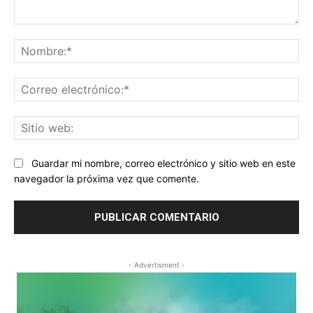
Comentario:
No
Co
ele
Sit
we
Guardar mi nombre, correo electrónico y sitio web en este
navegador la próxima vez que comente.
- Advertisment -