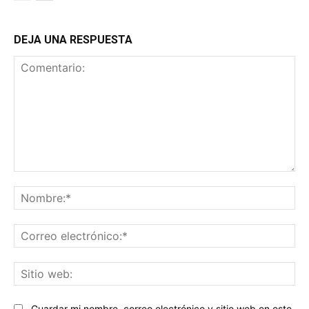
DEJA UNA RESPUESTA
Comentario:
No
Co
ele
Sit
we
Guardar mi nombre, correo electrónico y sitio web en este