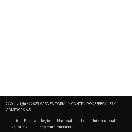
© Copyright ©️ 2025 CASA EDITORIAL Y CONTENIDOS ESPECIALES Y-
COMERCE S.A.S.
Inicio
Política
Región
Nacional
Judicial
Internacional
Deportes
Cultura y entretenimiento