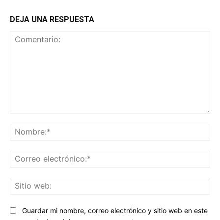
DEJA UNA RESPUESTA
Comentario:
No
Co
ele
Sit
we
Guardar mi nombre, correo electrónico y sitio web en este