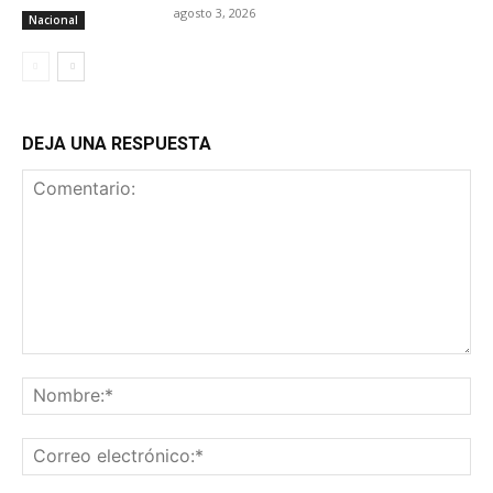
agosto 3, 2026
Nacional
DEJA UNA RESPUESTA
Comentario:
No
Co
ele