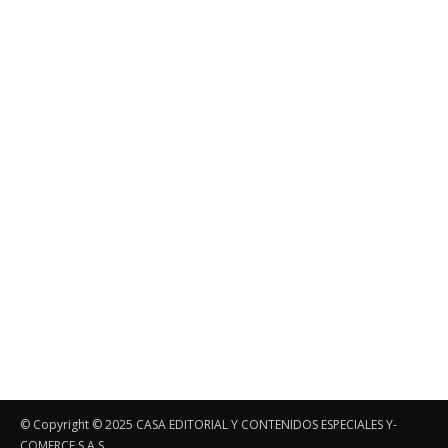
© Copyright ©️ 2025 CASA EDITORIAL Y CONTENIDOS ESPECIALES Y-
COMERCE S.A.S.