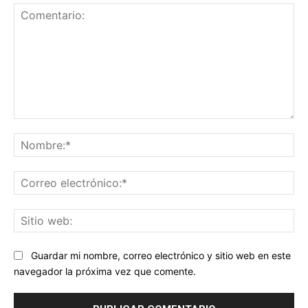
Comentario:
No
Co
ele
Sit
we
Guardar mi nombre, correo electrónico y sitio web en este
navegador la próxima vez que comente.