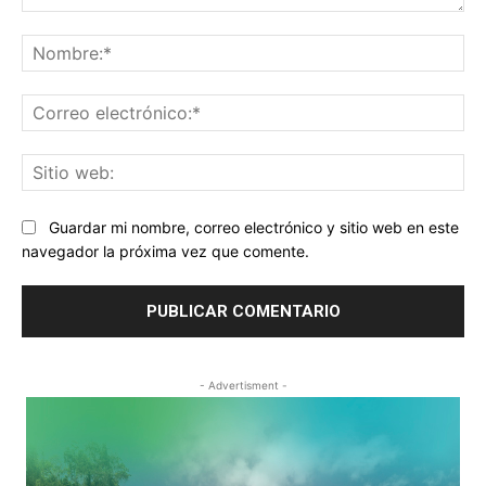
Comentario:
No
Co
ele
Sit
we
Guardar mi nombre, correo electrónico y sitio web en este
navegador la próxima vez que comente.
- Advertisment -