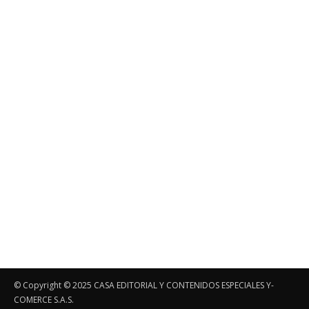
© Copyright ©️ 2025 CASA EDITORIAL Y CONTENIDOS ESPECIALES Y-
COMERCE S.A.S.