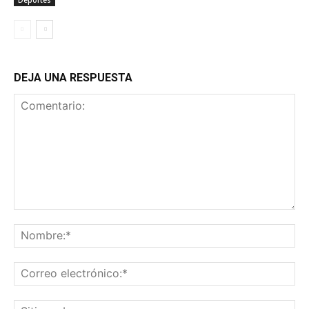
DEJA UNA RESPUESTA
Comentario:
No
Co
ele
Sit