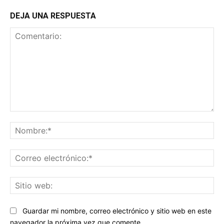
DEJA UNA RESPUESTA
Comentario:
No
Co
ele
Sit
we
Guardar mi nombre, correo electrónico y sitio web en este
navegador la próxima vez que comente.