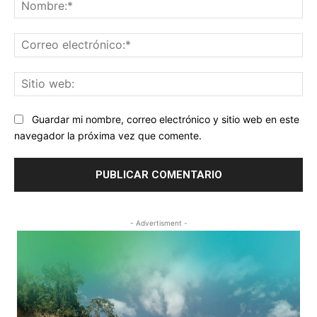
No
Co
ele
Sit
we
Guardar mi nombre, correo electrónico y sitio web en este
navegador la próxima vez que comente.
- Advertisment -