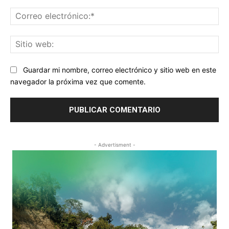
Co
ele
Sit
we
Guardar mi nombre, correo electrónico y sitio web en este
navegador la próxima vez que comente.
- Advertisment -