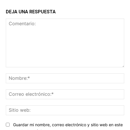
DEJA UNA RESPUESTA
Comentario:
No
Co
ele
Sit
we
Guardar mi nombre, correo electrónico y sitio web en este