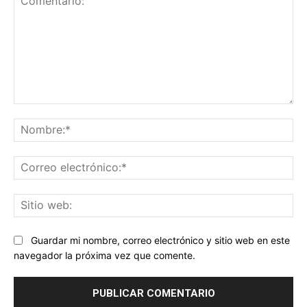
Comentario:
No
Co
ele
Sit
we
Guardar mi nombre, correo electrónico y sitio web en este
navegador la próxima vez que comente.