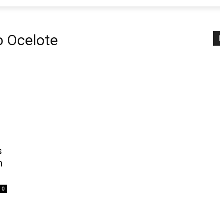
 Ocelote
s
n
0