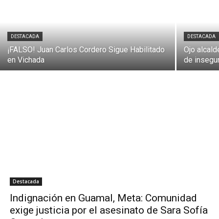
DESTACADA
DESTACADA
¡FALSO! Juan Carlos Cordero Sigue Habilitado
Ojo alcald
en Vichada
de insegu
Destacada
Indignación en Guamal, Meta: Comunidad
exige justicia por el asesinato de Sara Sofía