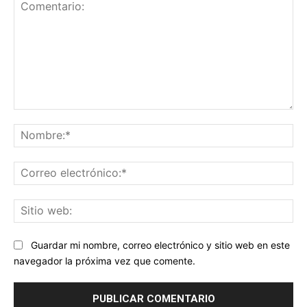
Comentario:
No
Co
ele
Sit
we
Guardar mi nombre, correo electrónico y sitio web en este
navegador la próxima vez que comente.