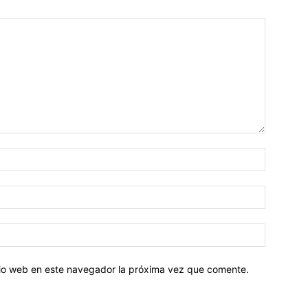
Nombre:
Correo
electróni
Sitio
web:
itio web en este navegador la próxima vez que comente.