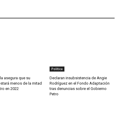
Política
lla asegura que su
Declaran insubsistencia de Angie
stará menos de la mitad
Rodríguez en el Fondo Adaptación
tro en 2022
tras denuncias sobre el Gobierno
Petro