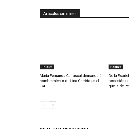
Articulos similares
Política
Política
María Fernanda Carrascal demandará
De la Esprie
nombramiento de Lina Garrido en el
posesión co
ICA
que la de Pe