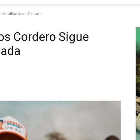
e Habilitado en Vichada
os Cordero Sigue
hada