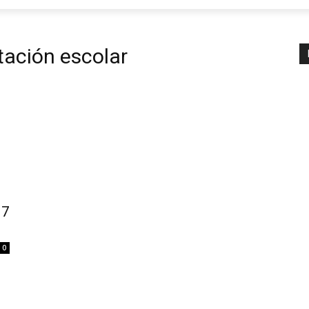
tación escolar
17
0