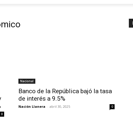
ómico
Nacional
Banco de la República bajó la tasa
y
de interés a 9.5%
%
Nación Llanera
-
abril 30, 2025
0
0