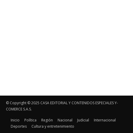
© Copyright ©️ 2025 CASA EDITORIAL Y CONTENIDOS ESPECIALES Y-
COMERCE S.A.S.
Inicio
Política
Región
Nacional
Judicial
Internacional
Deportes
Cultura y entretenimiento