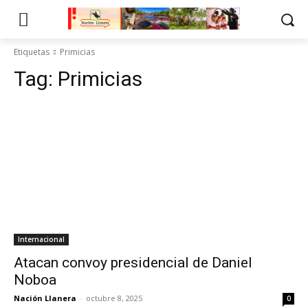
Etiquetas
Primicias
Tag:
Primicias
Internacional
Atacan convoy presidencial de Daniel
Noboa
Nación Llanera
-
octubre 8, 2025
0