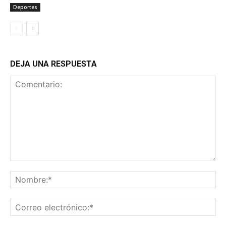
Deportes
DEJA UNA RESPUESTA
Comentario:
No
Co
ele