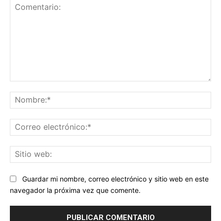
Comentario:
No
Co
ele
Sit
we
Guardar mi nombre, correo electrónico y sitio web en este
navegador la próxima vez que comente.