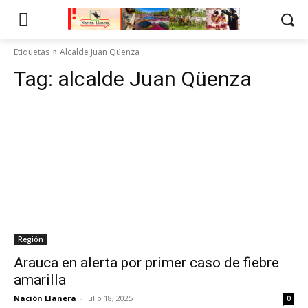
Etiquetas
Alcalde Juan Qüenza
Tag:
alcalde Juan Qüenza
Región
Arauca en alerta por primer caso de fiebre
amarilla
Nación Llanera
-
julio 18, 2025
0