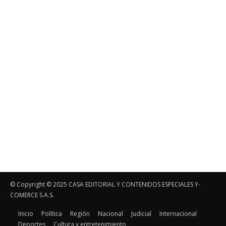
© Copyright ©️ 2025 CASA EDITORIAL Y CONTENIDOS ESPECIALES Y-
COMERCE S.A.S.
Inicio
Política
Región
Nacional
Judicial
Internacional
Deportes
Cultura y entretenimiento