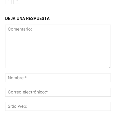
DEJA UNA RESPUESTA
Comentario:
No
Co
ele
Sit
we