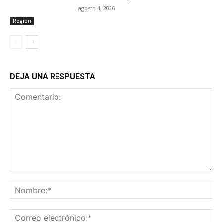
agosto 4, 2026
Región
DEJA UNA RESPUESTA
Comentario:
No
Co