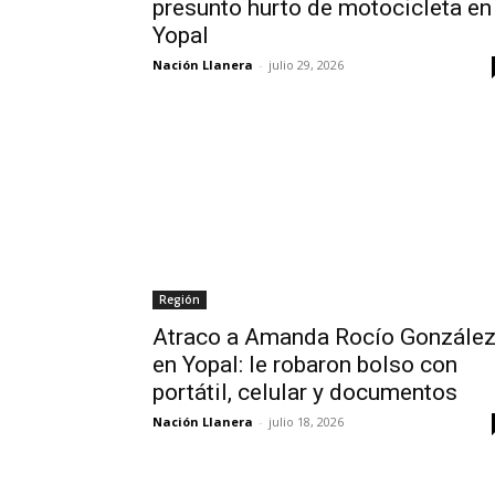
presunto hurto de motocicleta en
Yopal
Nación Llanera
-
julio 29, 2026
Región
Atraco a Amanda Rocío Gonzále
en Yopal: le robaron bolso con
portátil, celular y documentos
Nación Llanera
-
julio 18, 2026