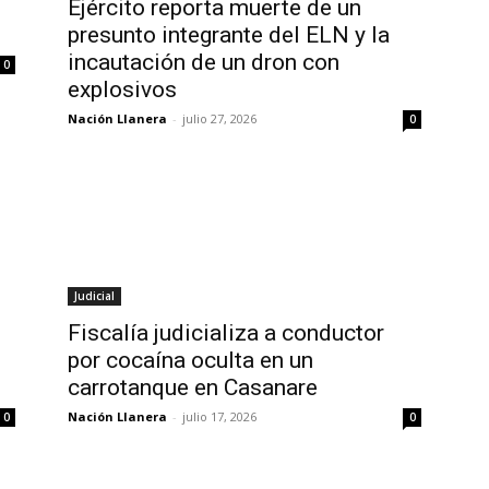
Ejército reporta muerte de un
presunto integrante del ELN y la
incautación de un dron con
0
explosivos
Nación Llanera
-
julio 27, 2026
0
Judicial
z
Fiscalía judicializa a conductor
por cocaína oculta en un
carrotanque en Casanare
Nación Llanera
-
julio 17, 2026
0
0