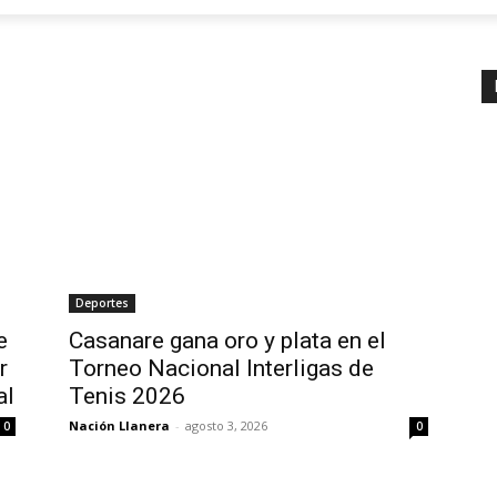
Deportes
e
Casanare gana oro y plata en el
r
Torneo Nacional Interligas de
al
Tenis 2026
Nación Llanera
-
agosto 3, 2026
0
0