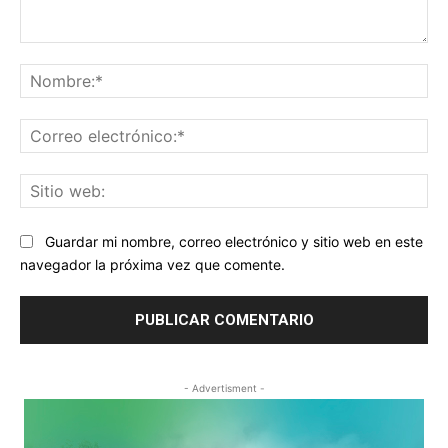
Comentario:
No
Co
ele
Sit
we
Guardar mi nombre, correo electrónico y sitio web en este
navegador la próxima vez que comente.
- Advertisment -