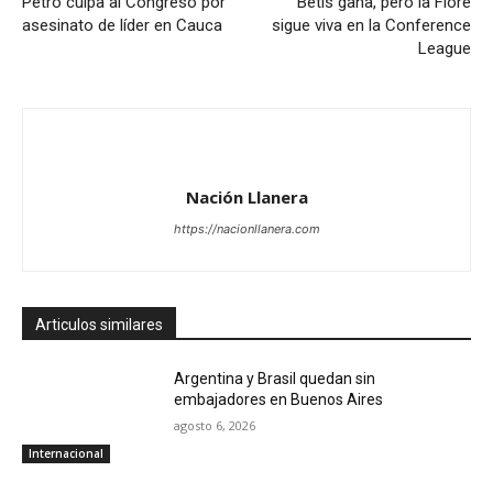
Petro culpa al Congreso por
Betis gana, pero la Fiore
asesinato de líder en Cauca
sigue viva en la Conference
League
Nación Llanera
https://nacionllanera.com
Articulos similares
Argentina y Brasil quedan sin
embajadores en Buenos Aires
agosto 6, 2026
Internacional