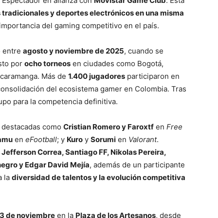
 Espectador en alianza con
Movistar Game Club
. Esta
 tradicionales y deportes electrónicos en una misma
 importancia del gaming competitivo en el país.
ó entre
agosto y noviembre de 2025
, cuando se
esto por
ocho torneos
en ciudades como Bogotá,
 Bucaramanga. Más de
1.400 jugadores
participaron en
 consolidación del ecosistema gamer en Colombia. Tras
po para la competencia definitiva.
as destacadas como
Cristian Romero y Faroxtf
en
Free
amu
en
eFootball
; y
Kuro
y
Sorumi
en
Valorant
.
 Jefferson Correa, Santiago FF, Nikolas Pereira,
negro y Edgar David Mejía
, además de un participante
a la
diversidad de talentos y la evolución competitiva
3 de noviembre
en la
Plaza de los Artesanos
, desde