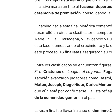
premios
Deportista del Año
que organiza El
iniciativa marca un hito al
fusionar deportes
ceremonia de premiación
, consolidando la
El camino hacia esta final histórica comenz
desarrolló un circuito clasificatorio compu
Medellín, Cali, Cartagena, Villavicencio y
esta fase, demostrando el crecimiento y la
este proceso,
16 finalistas
aseguraron su cu
Entre los clasificados se encuentran figur
Fire
;
Cristonex
en
League of Legends
;
Fag
También avanzaron jugadores como
Casmi,
Mateo, Joseph, Diego Nieto, Carlos Monte
que aún está por confirmarse. La lista reflej
de la comunidad gamer
en el país.
La
gran final
se llevará a cabo el
domingo 2