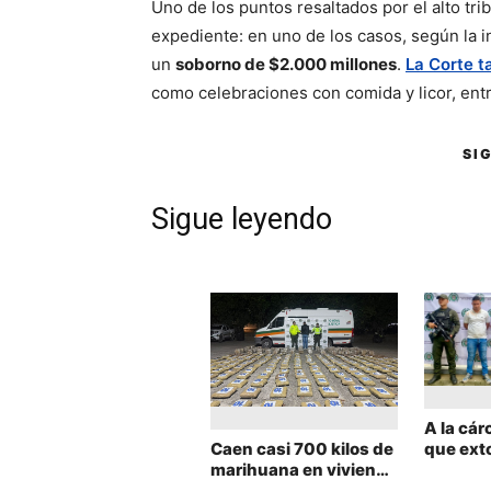
Uno de los puntos resaltados por el alto tri
expediente: en uno de los casos, según la in
un
soborno de $2.000 millones
.
La Corte t
como celebraciones con comida y licor, entr
SI
Sigue leyendo
A la cár
Caen casi 700 kilos de
que ext
marihuana en vivienda
una muj
de Villavicencio
anteced