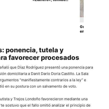
sicario de Los
Juanitos
Golpe al microtr
en la vía al Llano
Canino detecta
oculta en una
encomienda
: ponencia, tutela y
ra favorecer procesados
señaló que Díaz Rodríguez presentó una ponencia para
ión domiciliaria a Danit Darío Doria Castillo. La Sala
rgumentos “manifiestamente contrarios a la ley” e
tió en su postura con un salvamento de voto.
autista y Trejos Londoño favorecieron mediante una
te sostuvo que el fallo omitió analizar el principio de