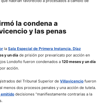
ey que habrían favorecido a procesados a cambio de
irmó la condena a
vicencio y las penas
or
la
Sala Especial de Primera Instancia. Díaz
s y un día
de prisión por prevaricato por acción en
ejos Londoño fueron condenados a
120 meses y un día
por acción.
gistrados del Tribunal Superior de
Villavicencio
fueron
al menos dos procesos penales y una acción de tutela.
 emitido
decisiones “manifiestamente contrarias a la
s.