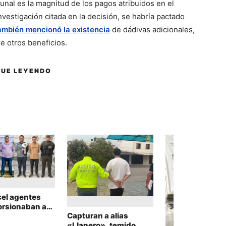
bunal es la magnitud de los pagos atribuidos en el
vestigación citada en la decisión, se habría pactado
ambién mencionó la existencia
de dádivas adicionales,
e otros beneficios.
GUE LEYENDO
cel agentes
orsionaban a
Capturan a alias
er con falsos
«Llanero», temido
entes