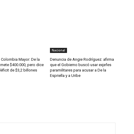
Nacional
Colombia Mayor: De la
Denuncia de Angie Rodríguez: afirma
omete $400.000, pero dice
que el Gobierno buscó usar exjefes
éficit de $3,2 billones
paramilitares para acusar a De la
Espriella y a Uribe