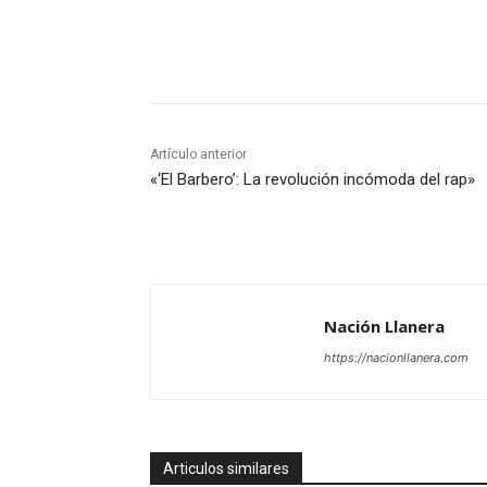
Cuota
Artículo anterior
«‘El Barbero’: La revolución incómoda del rap»
Nación Llanera
https://nacionllanera.com
Articulos similares