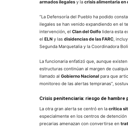
armados ilegales
y la
crisis alimentaria en
“La Defensoría del Pueblo ha podido consta
ilegales se han venido expandiendo en el ter
intervención, el
Clan del Golfo
lidera esta e
el
ELN
y las
disidencias de las FARC
, inclu
Segunda Marquetalia y la Coordinadora Boli
La funcionaria enfatizó que, aunque existe
estructuras continúan al margen de cualqu
llamado al
Gobierno Nacional
para que articu
monitoreo de las alertas tempranas”, sostuv
Crisis penitenciaria: riesgo de hambre
La otra gran alerta se centró en la
crítica s
especialmente en los centros de detención t
precarias amenazan con convertirse en
tra