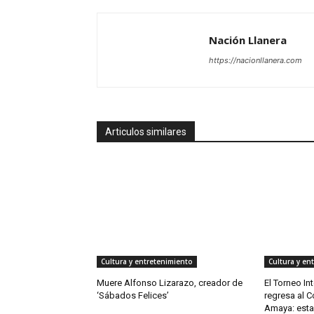
Nación Llanera
https://nacionllanera.com
Articulos similares
Cultura y entretenimiento
Cultura y en
Muere Alfonso Lizarazo, creador de
El Torneo In
‘Sábados Felices’
regresa al 
Amaya: esta