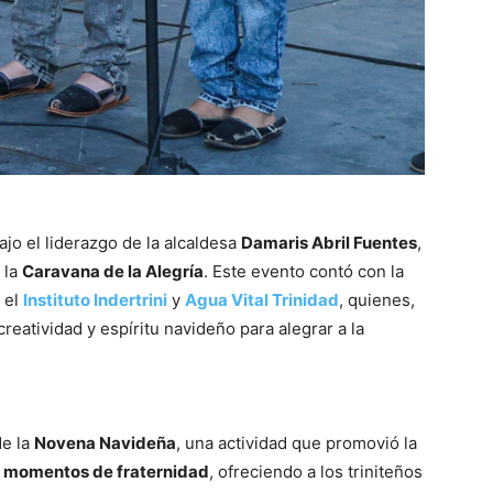
bajo el liderazgo de la alcaldesa
Damaris Abril Fuentes
,
 la
Caravana de la Alegría
. Este evento contó con la
, el
Instituto Indertrini
y
Agua Vital Trinidad
, quienes,
creatividad y espíritu navideño para alegrar a la
de la
Novena Navideña
, una actividad que promovió la
y momentos de fraternidad
, ofreciendo a los triniteños