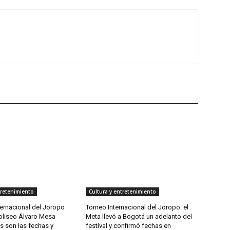
tretenimiento
Cultura y entretenimiento
ternacional del Joropo
Torneo Internacional del Joropo: el
Coliseo Álvaro Mesa
Meta llevó a Bogotá un adelanto del
s son las fechas y
festival y confirmó fechas en