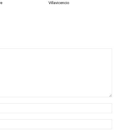
ve
Villavicencio
Nombre:
Correo
electróni