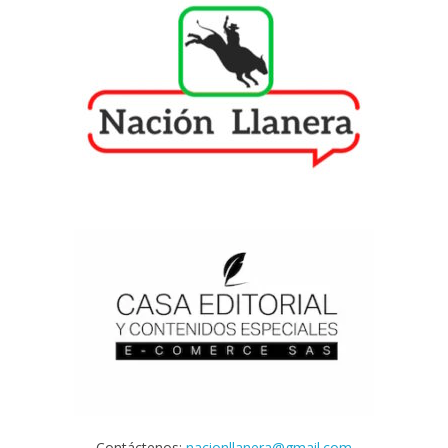
Contáctenos:
nacionllanera@gmail.com