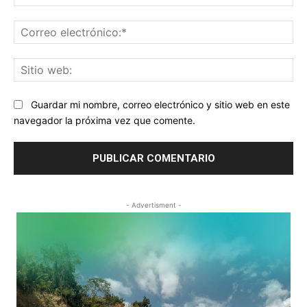
Co
ele
Sit
we
Guardar mi nombre, correo electrónico y sitio web en este
navegador la próxima vez que comente.
- Advertisment -